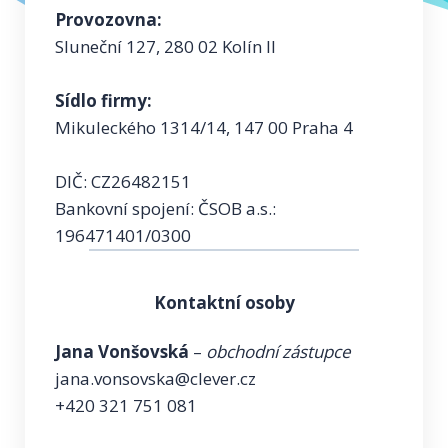
Provozovna:
Sluneční 127, 280 02 Kolín II
Sídlo firmy:
Mikuleckého 1314/14, 147 00 Praha 4
DIČ: CZ26482151
Bankovní spojení: ČSOB a.s.:
196471401/0300
Kontaktní osoby
Jana Vonšovská
–
obchodní zástupce
jana.vonsovska@clever.cz
+420 321 751 081